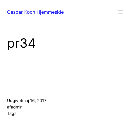
Spring
til
Caspar Koch Hjemmeside
indhold
pr34
Udgivet
maj 16, 2017
i
af
admin
Tags: