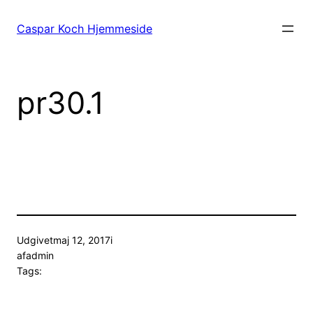
Spring
til
Caspar Koch Hjemmeside
indhold
pr30.1
Udgivet
maj 12, 2017
i
af
admin
Tags: