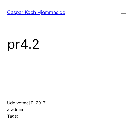
Spring
til
Caspar Koch Hjemmeside
indhold
pr4.2
Udgivet
maj 9, 2017
i
af
admin
Tags: